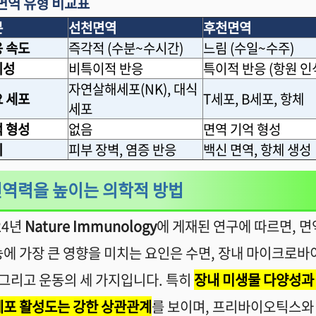
면역 유형 비교표
분
선천면역
후천면역
 속도
즉각적
(
수분
~
수시간
)
느림
(
수일
~
수주
)
이성
비특이적 반응
특이적 반응
(
항원 인
자연살해세포
(NK),
대식
 세포
T
세포
, B
세포
,
항체
세포
 형성
없음
면역 기억 형성
시
피부 장벽
,
염증 반응
백신 면역
,
항체 생성
역력을 높이는 의학적 방법
24
년
Nature Immunology
에 게재된 연구에 따르면
,
면
에 가장 큰 영향을 미치는 요인은 수면
,
장내 마이크로바
그리고 운동의 세 가지입니다
.
특히
장내 미생물 다양성과
포 활성도는 강한 상관관계
를 보이며
,
프리바이오틱스와