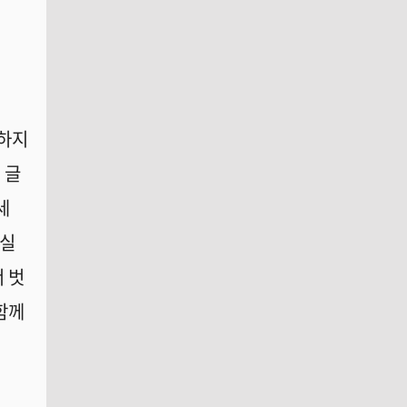
하지
 글
세
 실
 벗
함께