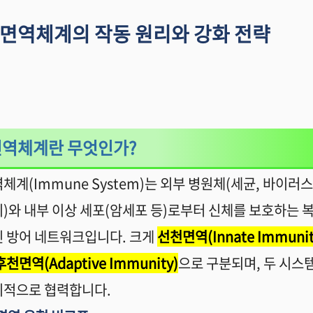
면역체계의 작동 원리와 강화 전략
면역체계란 무엇인가
?
역체계
(Immune System)
는 외부 병원체
(
세균
,
바이러스
이
)
와 내부 이상 세포
(
암세포 등
)
로부터 신체를 보호하는 
인 방어 네트워크입니다
.
크게
선천면역
(Innate Immunit
후천면역
(Adaptive Immunity)
으로 구분되며
,
두 시스
기적으로 협력합니다
.