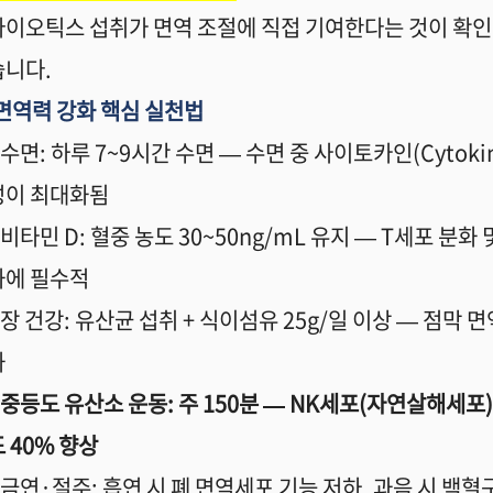
이오틱스 섭취가 면역 조절에 직접 기여한다는 것이 확
습니다
.
면역력 강화 핵심 실천법
수면
:
하루
7~9
시간 수면
—
수면 중 사이토카인
(Cytoki
성이 최대화됨
비타민
D:
혈중 농도
30~50ng/mL
유지
— T
세포 분화 
화에 필수적
장 건강
:
유산균 섭취
+
식이섬유
25g/
일 이상
—
점막 면
화
중등도 유산소 운동
:
주
150
분
— NK
세포
(
자연살해세포
도
40%
향상
금연
·
절주
:
흡연 시 폐 면역세포 기능 저하
,
과음 시 백혈