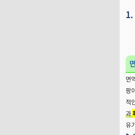
1.
면
팡
적
과
유