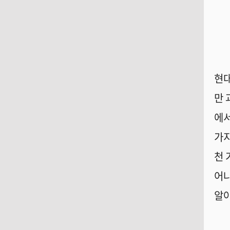
현대
만
에
가지
천 
어
알