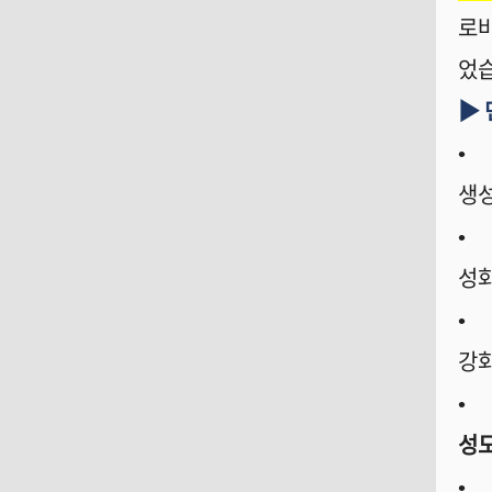
로바
었
▶
•
생
•
성
•
강
•
성
•