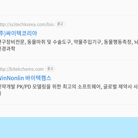
ttp://scitechkorea.com/bio
광고
(주)싸이텍코리아
연구장비전문, 동물마취 및 수술도구, 약물주입기구, 동물행동측정, 
신경과학
ttp://bitekchems.com
광고
WinNonlin 바이텍켐스
신약개발 PK/PD 모델링을 위한 최고의 소프트웨어, 글로벌 제약사 사
용