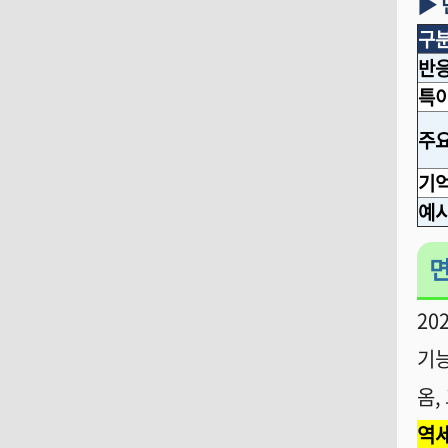
▶
구
반응
특
주요
기억
예
면
20
기능
옴
,
역세