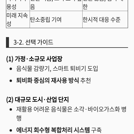
용성
음
한
미래 지속
탄소중립 기여
한시적 대응 수준
성
3-2. 선택 가이드
(1) 가정·소규모 사업장
음식물 감량기, 스마트 퇴비기 도입
퇴비화 중심의 재사용 방식
추천
(2) 대규모 도시·산업 단지
재활용 어려운 음식물은 소각·바이오가스화 병
행
에너지 회수형 복합처리 시스템
구축