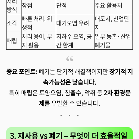
처리
장점
단점
주요 활용처
방식
빠른 처리, 위
대도시, 산업단
소각
대기오염 우려
생적
지
처리 용이, 부
지하수 오염, 공
일부 농촌·산업
매립
지 활용
간 한계
폐기물
중요 포인트:
폐기는 단기적 해결책이지만
장기적 지
속가능성은 낮습니다.
특히 매립은 토양오염, 침출수, 악취 등
2차 환경문
제
를 유발할 수 있습니다.
3. 재사용 vs 폐기 – 무엇이 더 효율적일