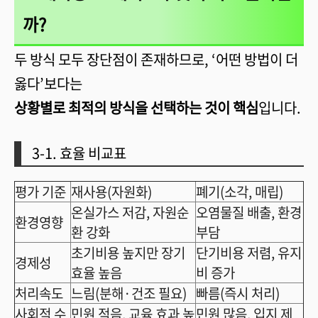
까?
두 방식 모두 장단점이 존재하므로, ‘어떤 방법이 더
옳다’보다는
상황별로 최적의 방식을 선택하는 것이 핵심
입니다.
3-1. 효율 비교표
평가 기준
재사용(자원화)
폐기(소각, 매립)
온실가스 저감, 자원순
오염물질 배출, 환경
환경영향
환 강화
부담
초기비용 높지만 장기
단기비용 저렴, 유지
경제성
효율 높음
비 증가
처리속도
느림(분해·건조 필요)
빠름(즉시 처리)
사회적 수
민원 적음, 교육 효과 높
민원 많음, 입지 제