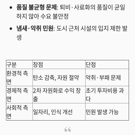
품질 불균형 문제
: 퇴비·사료화의 품질이 균일
하지 않아 수요 불안정
냄새·악취 민원
: 도시 근처 시설의 입지 제한 발
생
구분
장점
단점
환경적 측
탄소 감축, 자원 절약
악취·부패 문제
면
경제적 측
2차 자원화로 수익 창
초기 투자비용 과
면
출
다
사회적 측
일자리, 인식 개선
민원 발생 가능
면