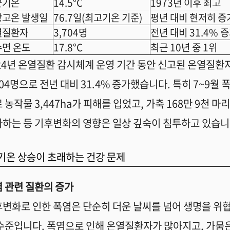
균기온
14.5°C
1973년 이후 최고
상고온 발생일
76.7일(최고기온 기준)
평년 대비 현저히 증
열질환자
3,704명
전년 대비 31.4% 
면 온도
17.8°C
최근 10년 중 1위
24년 온열질환 감시체계 운영 기간 동안 신고된 온열질환
704명으로 전년 대비 31.4% 증가했습니다. 특히 7~9월 
 농작물 3,447ha가 피해를 입었고, 가축 168만 9천 마
하는 등 기후변화의 영향은 일상 깊숙이 침투하고 있습니
기온 상승이 초래하는 건강 문제
 관련 질환의 증가
변화로 인한 폭염은 단순히 더운 날씨를 넘어 생명을 위
수준입니다. 폭염으로 인해 온열질환자가 많아지고, 가뭄은