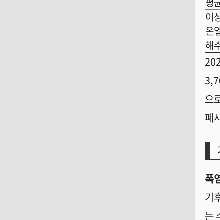
평
이
온
해수
20
3,
으로
폐사
폭염
기후
는 