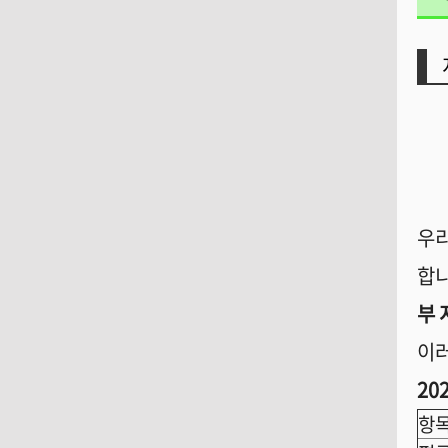
우리
합
부 
이러
20
항