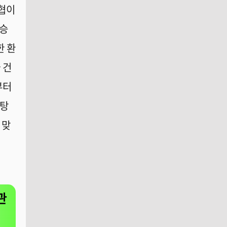
위협이
상승
한 환
 건
부터
바탕
 맞
관